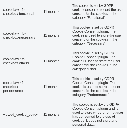
The cookie is set by GDPR
cookielawinfo-
cookie consent to record the user
11 months
checkbox-functional
consent for the cookies in the
category "Functional".
This cookie is set by GDPR
Cookie Consent plugin. The
cookielawinfo-
11 months
cookies is used to store the user
checkbox-necessary
consent for the cookies in the
category "Necessary".
This cookie is set by GDPR
Cookie Consent plugin. The
cookielawinfo-
11 months
cookie is used to store the user
checkbox-others
consent for the cookies in the
category "Other.
This cookie is set by GDPR
cookielawinfo-
Cookie Consent plugin. The
checkbox-
11 months
cookie is used to store the user
performance
consent for the cookies in the
category "Performance".
The cookie is set by the GDPR
Cookie Consent plugin and is
used to store whether or not user
viewed_cookie_policy
11 months
has consented to the use of
cookies. It does not store any
personal data.