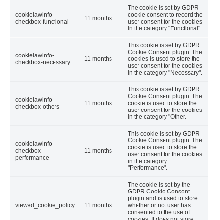
The cookie is set by GDPR
cookielawinfo-
cookie consent to record the
11 months
checkbox-functional
user consent for the cookies
in the category "Functional".
This cookie is set by GDPR
Cookie Consent plugin. The
cookielawinfo-
11 months
cookies is used to store the
checkbox-necessary
user consent for the cookies
in the category "Necessary".
This cookie is set by GDPR
Cookie Consent plugin. The
cookielawinfo-
11 months
cookie is used to store the
checkbox-others
user consent for the cookies
in the category "Other.
This cookie is set by GDPR
Cookie Consent plugin. The
cookielawinfo-
cookie is used to store the
checkbox-
11 months
user consent for the cookies
performance
in the category
"Performance".
The cookie is set by the
GDPR Cookie Consent
plugin and is used to store
viewed_cookie_policy
11 months
whether or not user has
consented to the use of
cookies. It does not store