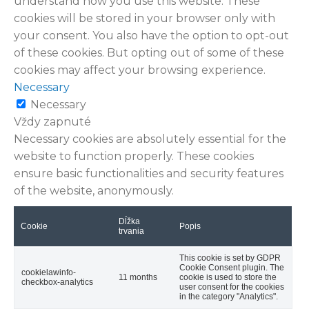
understand how you use this website. These
cookies will be stored in your browser only with
your consent. You also have the option to opt-out
of these cookies. But opting out of some of these
cookies may affect your browsing experience.
Necessary
Necessary
Vždy zapnuté
Necessary cookies are absolutely essential for the
website to function properly. These cookies
ensure basic functionalities and security features
of the website, anonymously.
Dĺžka
Cookie
Popis
trvania
This cookie is set by GDPR
Cookie Consent plugin. The
cookielawinfo-
11 months
cookie is used to store the
checkbox-analytics
user consent for the cookies
in the category "Analytics".