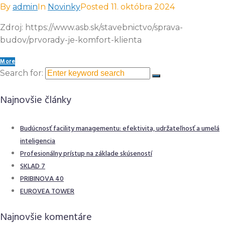
By
admin
In
Novinky
Posted
11. októbra 2024
Zdroj: https://www.asb.sk/stavebnictvo/sprava-
budov/prvorady-je-komfort-klienta
More
Search for:
Najnovšie články
Budúcnosť facility managementu: efektivita, udržateľnosť a umelá
inteligencia
Profesionálny prístup na základe skúseností
SKLAD 7
PRIBINOVA 40
EUROVEA TOWER
Najnovšie komentáre