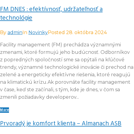
FM DNES : efektívnosť, udržateľnosť a
technológie
By
admin
In
Novinky
Posted
28. októbra 2024
Facility management (FM) prechádza významnými
zmenami, ktoré formujú jeho budúcnosť. Odborníkov
z popredných spoločností sme sa opýtali na kľúčové
trendy, významné technologické inovácie či prechod na
zelené a energeticky efektívne riešenia, ktoré reagujú
na klimatickú krízu.Ak porovnáte facility management
v čase, keď ste začínali, s tým, kde je dnes, v čom sa
zmenili požiadavky developerov...
More
Prvoradý je komfort klienta – Almanach ASB