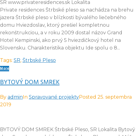
SR www.privateresidences.sk Lokalita
Private residences Štrbské pleso sa nachádza na brehu
jazera Štrbské pleso v blízkosti bývalého liečebného
domu Hviezdoslav, ktorý prešiel kompletnou
rekonštrukciou, a v roku 2009 dostal názov Grand
Hotel Kempinski, ako prvý 5 hviezdičkový hotel na
Slovensku. Charakteristika objektu Ide spolu o 8...
Tags:
SR
,
Štrbské Pleso
More
BYTOVÝ DOM SMREK
By
admin
In
Spravované projekty
Posted
25. septembra
2019
BYTOVÝ DOM SMREK Štrbské Pleso, SR Lokalita Bytový