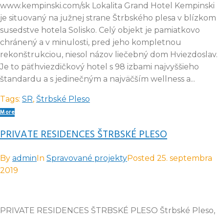
www.kempinski.com/sk Lokalita Grand Hotel Kempinski
je situovaný na južnej strane Štrbského plesa v blízkom
susedstve hotela Solisko. Celý objekt je pamiatkovo
chránený a v minulosti, pred jeho kompletnou
rekonštrukciou, niesol názov liečebný dom Hviezdoslav.
Je to päťhviezdičkový hotel s 98 izbami najvyššieho
štandardu a s jedinečným a najväčším wellness a...
Tags:
SR
,
Štrbské Pleso
More
PRIVATE RESIDENCES ŠTRBSKÉ PLESO
By
admin
In
Spravované projekty
Posted
25. septembra
2019
PRIVATE RESIDENCES ŠTRBSKÉ PLESO Štrbské Pleso,