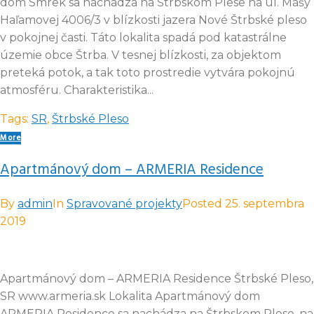
dom Smrek sa nachádza na Štrbskom Plese na ul. Mášy
Haľamovej 4006/3 v blízkosti jazera Nové Štrbské pleso
v pokojnej časti. Táto lokalita spadá pod katastrálne
územie obce Štrba. V tesnej blízkosti, za objektom
preteká potok, a tak toto prostredie vytvára pokojnú
atmosféru. Charakteristika...
Tags:
SR
,
Štrbské Pleso
More
Apartmánový dom – ARMERIA Residence
By
admin
In
Spravované projekty
Posted
25. septembra
2019
Apartmánový dom – ARMERIA Residence Štrbské Pleso,
SR www.armeria.sk Lokalita Apartmánový dom
ARMERIA Residence sa nachádza na Štrbskom Plese, na