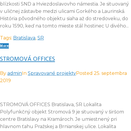
blízkosti SND a Hviezdoslavovho námestia. Je situovaný
v uličnej zástavbe medzi ulicami Gorkého a Laurinská.
História pôvodného objektu siaha až do stredoveku, do
roku 1590, keď na tomto mieste stál hostinec U divého...
Tags:
Bratislava
,
SR
More
STROMOVÁ OFFICES
By
admin
In
Spravované projekty
Posted
25. septembra
2019
STROMOVÁ OFFICES Bratislava, SR Lokalita
Polyfunkčný objekt Stromová 9 je situovaný v širšom
centre Bratislavy na Kramároch. Je umiestnený pri
hlavnom ťahu Pražskej a Brnianskej ulice. Lokalita