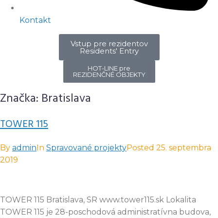
Kontakt
Vstup pre rezidentov
Residents' Entry
HOT-LINE pre
REZIDENČNÉ OBJEKTY
Značka:
Bratislava
TOWER 115
By
admin
In
Spravované projekty
Posted
25. septembra
2019
TOWER 115 Bratislava, SR www.tower115.sk Lokalita
TOWER 115 je 28-poschodová administratívna budova,