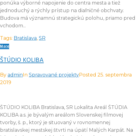
ponúka výborné napojenie do centra mesta a tiež
jednoduchý a rýchly prístup na diaľničné obchvaty.
Budova má významnú strategickú polohu, priamo pred
vchodom...
Tags:
Bratislava
,
SR
More
ŠTÚDIO KOLIBA
By
admin
In
Spravované projekty
Posted
25. septembra
2019
ŠTÚDIO KOLIBA Bratislava, SR Lokalita Areál ŠTÚDIA
KOLIBA a.s. je bývalým areálom Slovenskej filmovej
tvorby, š. p., ktorý je situovaný v rovnomennej
bratislavskej mestskej štvrti na úpätí Malých Karpát. Na