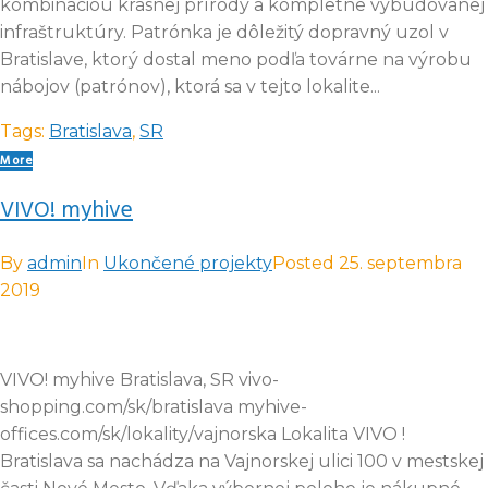
kombináciou krásnej prírody a kompletne vybudovanej
infraštruktúry. Patrónka je dôležitý dopravný uzol v
Bratislave, ktorý dostal meno podľa továrne na výrobu
nábojov (patrónov), ktorá sa v tejto lokalite...
Tags:
Bratislava
,
SR
More
VIVO! myhive
By
admin
In
Ukončené projekty
Posted
25. septembra
2019
VIVO! myhive Bratislava, SR vivo-
shopping.com/sk/bratislava myhive-
offices.com/sk/lokality/vajnorska Lokalita VIVO !
Bratislava sa nachádza na Vajnorskej ulici 100 v mestskej