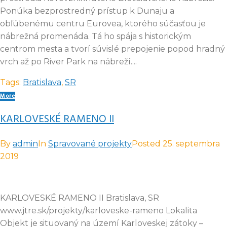
Ponúka bezprostredný prístup k Dunaju a
obľúbenému centru Eurovea, ktorého súčasťou je
nábrežná promenáda. Tá ho spája s historickým
centrom mesta a tvorí súvislé prepojenie popod hradný
vrch až po River Park na nábreží....
Tags:
Bratislava
,
SR
More
KARLOVESKÉ RAMENO II
By
admin
In
Spravované projekty
Posted
25. septembra
2019
KARLOVESKÉ RAMENO II Bratislava, SR
www.jtre.sk/projekty/karloveske-rameno Lokalita
Objekt je situovaný na území Karloveskej zátoky –