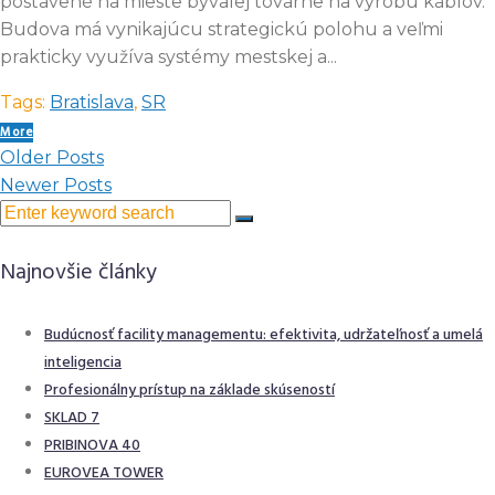
postavené na mieste bývalej továrne na výrobu káblov.
Budova má vynikajúcu strategickú polohu a veľmi
prakticky využíva systémy mestskej a...
Tags:
Bratislava
,
SR
More
Older Posts
Newer Posts
Najnovšie články
Budúcnosť facility managementu: efektivita, udržateľnosť a umelá
inteligencia
Profesionálny prístup na základe skúseností
SKLAD 7
PRIBINOVA 40
EUROVEA TOWER