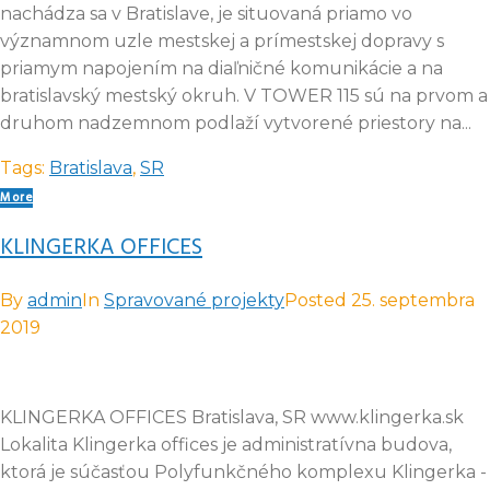
nachádza sa v Bratislave, je situovaná priamo vo
významnom uzle mestskej a prímestskej dopravy s
priamym napojením na diaľničné komunikácie a na
bratislavský mestský okruh. V TOWER 115 sú na prvom a
druhom nadzemnom podlaží vytvorené priestory na...
Tags:
Bratislava
,
SR
More
KLINGERKA OFFICES
By
admin
In
Spravované projekty
Posted
25. septembra
2019
KLINGERKA OFFICES Bratislava, SR www.klingerka.sk
Lokalita Klingerka offices je administratívna budova,
ktorá je súčasťou Polyfunkčného komplexu Klingerka -