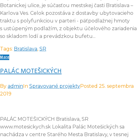
Botanickej ulice, je súčasťou mestskej časti Bratislava –
Karlova Ves. Celok pozostáva z dostavby ubytovacieho
traktu s polyfunkciou v parteri - päťpodlažnej hmoty
s ustúpeným podlažím, z objektu účelového zariadenia
so skladom lodí a prevádzkou bufetu...
Tags:
Bratislava
,
SR
More
PALÁC MOTEŠICKÝCH
By
admin
In
Spravované projekty
Posted
25. septembra
2019
PALÁC MOTEŠICKÝCH Bratislava, SR
www.motesickych.sk Lokalita Palác Motešických sa
nachádza v centre Starého Mesta Bratislavy, v tesnej