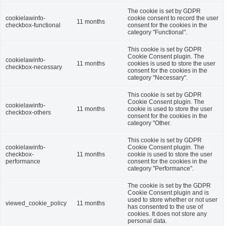
The cookie is set by GDPR
cookielawinfo-
cookie consent to record the user
11 months
checkbox-functional
consent for the cookies in the
category "Functional".
This cookie is set by GDPR
Cookie Consent plugin. The
cookielawinfo-
11 months
cookies is used to store the user
checkbox-necessary
consent for the cookies in the
category "Necessary".
This cookie is set by GDPR
Cookie Consent plugin. The
cookielawinfo-
11 months
cookie is used to store the user
checkbox-others
consent for the cookies in the
category "Other.
This cookie is set by GDPR
cookielawinfo-
Cookie Consent plugin. The
checkbox-
11 months
cookie is used to store the user
performance
consent for the cookies in the
category "Performance".
The cookie is set by the GDPR
Cookie Consent plugin and is
used to store whether or not user
viewed_cookie_policy
11 months
has consented to the use of
cookies. It does not store any
personal data.