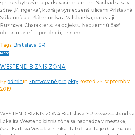
spolu s bytovým a parkovacím domom. Nachádza sa v
zóne „Klingerka“, ktorá je vymedzená ulicami Prístavná,
Súkennícka, Plátennícka a Valchárska, na okraji
Ružinova. Charakteristika objektu Nadzemnú časť
objektu tvorí 11. poschodí, pričom...
Tags:
Bratislava
,
SR
More
WESTEND BIZNIS ZÓNA
By
admin
In
Spravované projekty
Posted
25. septembra
2019
WESTEND BIZNIS ZÓNA Bratislava, SR www.westend.sk
Lokalita Westend biznis zóna sa nachádza v mestskej
časti Karlova Ves – Patrónka. Táto lokalita je dokonalou