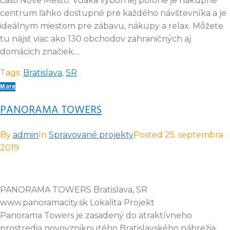
časti Nové Mesto. Vďaka výbornej polohe je nákupné
centrum ľahko dostupné pre každého návštevníka a je
ideálnym miestom pre zábavu, nákupy a relax. Môžete
tu nájsť viac ako 130 obchodov zahraničných aj
domácich značiek....
Tags:
Bratislava
,
SR
More
PANORAMA TOWERS
By
admin
In
Spravované projekty
Posted
25. septembra
2019
PANORAMA TOWERS Bratislava, SR
www.panoramacity.sk Lokalita Projekt
Panorama Towers je zasadený do atraktívneho
prostredia novovzniknutého Bratislavského nábrežia.